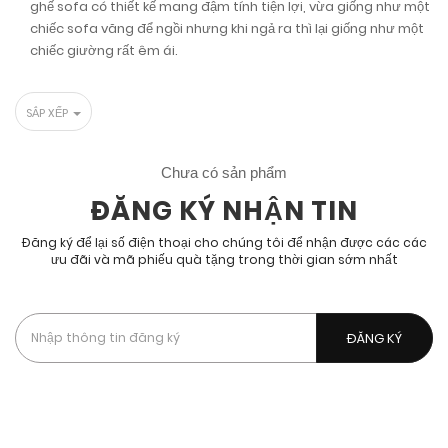
ghế sofa có thiết kế mang đậm tính tiện lợi, vừa giống như một
chiếc sofa văng để ngồi nhưng khi ngả ra thì lại giống như một
chiếc giường rất êm ái.
SẮP XẾP
Chưa có sản phẩm
ĐĂNG KÝ NHẬN TIN
Đăng ký để lại số điện thoại cho chúng tôi để nhận được các các
ưu đãi và mã phiếu quà tặng trong thời gian sớm nhất
Bằng cách đăng kí, bạn chấp nhận được nhận các tin nhắn
quảng cáo, chiến dịch của chúng tôi.