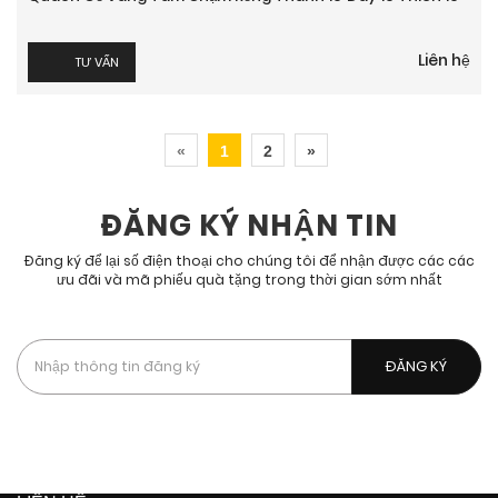
Liên hệ
TƯ VẤN
«
1
2
»
ĐĂNG KÝ NHẬN TIN
Đăng ký để lại số điện thoại cho chúng tôi để nhận được các các
ưu đãi và mã phiếu quà tặng trong thời gian sớm nhất
Bằng cách đăng kí, bạn chấp nhận được nhận các tin nhắn
quảng cáo, chiến dịch của chúng tôi.