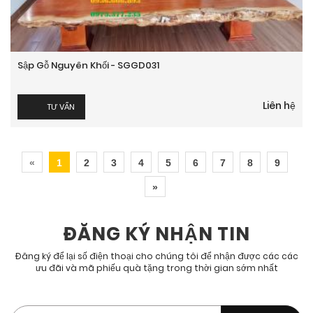
Sập Gỗ Nguyên Khối - SGGD031
Liên hệ
TƯ VẤN
«
1
2
3
4
5
6
7
8
9
»
ĐĂNG KÝ NHẬN TIN
Đăng ký để lại số điện thoại cho chúng tôi để nhận được các các
ưu đãi và mã phiếu quà tặng trong thời gian sớm nhất