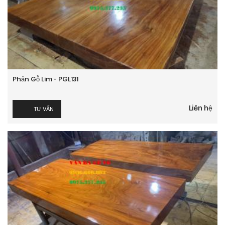
Phản Gỗ Lim - PGL131
Liên hệ
TƯ VẤN