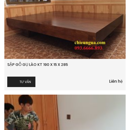
SẬP GỖ GỤ LÀO KT 190 X 15 X 285
Liên hệ
TƯ VẤN