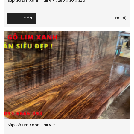
Sập Gỗ Lim Xanh Tali VIP : 250 X 30 X 320
Liên hệ
TƯ VẤN
Sập Gỗ Lim Xanh Tali VIP