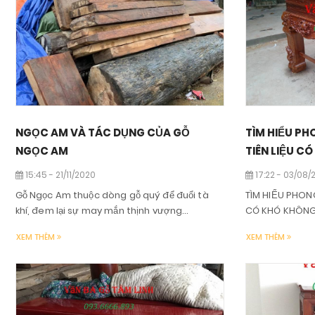
NGỌC AM VÀ TÁC DỤNG CỦA GỖ
TÌM HIỂU PH
NGỌC AM
TIÊN LIỆU C
15:45 - 21/11/2020
17:22 - 03/08/
Gỗ Ngọc Am thuộc dòng gỗ quý để đuổi tà
TÌM HIỂU PHONG
khí, đem lại sự may mắn thịnh vượng...
CÓ KHÓ KHÔNG
XEM THÊM
XEM THÊM