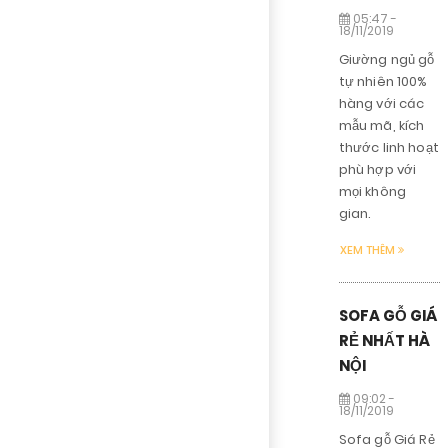
05:47 -
18/11/2019
Giường ngủ gỗ
tự nhiên 100%
hàng với các
mẫu mã, kích
thước linh hoạt
phù hợp với
mọi không
gian.
XEM THÊM
SOFA GỖ GIÁ
RẺ NHẤT HÀ
NỘI
09:02 -
18/11/2019
Sofa gỗ Giá Rẻ