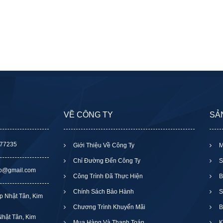
VỀ CÔNG TY
SẢ
377235
Giới Thiệu Về Công Ty
M
Chỉ Đường Đến Công Ty
S
to@gmail.com
Công Trình Đã Thực Hiện
B
Chính Sách Bảo Hành
S
p Nhật Tân, Kim
Chương Trình Khuyến Mãi
B
hật Tân, Kim
Mua Hàng Và Thanh Toán
K