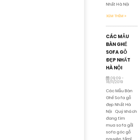
Nhất Hà Nội
XEM THÊM
CÁC MẪU
BÀN GHẾ
SOFA GỖ
ĐẸP NHẤT
HÀ NỘI
09:09 -
18/11/2019
Các Mẫu Bàn
Ghế Sofa gỗ
đẹp Nhất Hà
Nội Quý khách
đang tìm
mua sofa gỗ|
sofa góc gỗ
nguyên tấm|