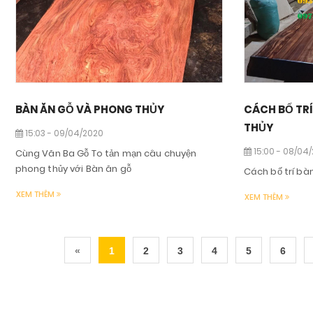
BÀN ĂN GỖ VÀ PHONG THỦY
CÁCH BỐ TR
THỦY
15:03 - 09/04/2020
15:00 - 08/04
Cùng Văn Ba Gỗ To tản mạn câu chuyện
phong thủy với Bàn ăn gỗ
Cách bố trí bà
XEM THÊM
XEM THÊM
«
1
2
3
4
5
6