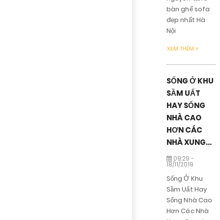
bàn ghế sofa
đẹp nhất Hà
Nội
XEM THÊM
SỐNG Ở KHU
SẦM UẤT
HAY SỐNG
NHÀ CAO
HƠN CÁC
NHÀ XUNG...
09:29 -
18/11/2019
Sống Ở Khu
Sầm Uất Hay
Sống Nhà Cao
Hơn Các Nhà