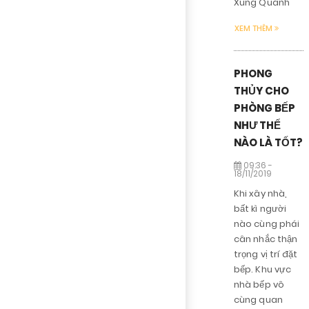
Xung Quanh
XEM THÊM
PHONG
THỦY CHO
PHÒNG BẾP
NHƯ THẾ
NÀO LÀ TỐT?
09:36 -
18/11/2019
Khi xây nhà,
bất kì người
nào cùng phái
cân nhắc thận
trọng vị trí đặt
bếp. Khu vực
nhà bếp vô
cùng quan