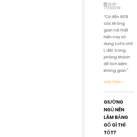
16:18 -
17/11/2019
“Có đến 80%
các không
gian nội thất
hiện nay sử
dụng sofa chữ
L đặt trong
phòng khách
để tích kiệm
không gian."
XEM THÊM
GIƯỜNG
NGỦ NÊN
LÀM BẰNG
GỖ GÌ THÌ
TỐT?