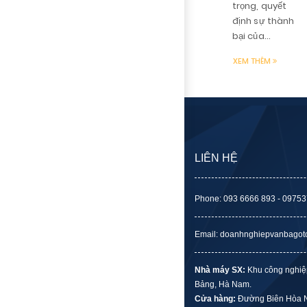
trọng, quyết
định sự thành
bại của...
XEM THÊM
LIÊN HỆ
Phone: 093 6666 893 - 0975
Email: doanhnghiepvanbago
Nhà máy SX:
Khu công nghiệ
Bảng, Hà Nam.
Cửa hàng:
Đường Biên Hòa N