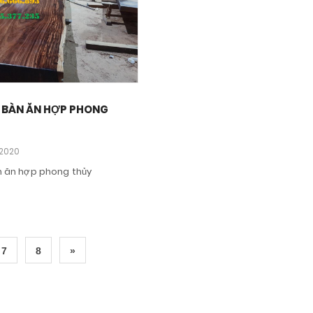
Í BÀN ĂN HỢP PHONG
/2020
n ăn hợp phong thủy
7
8
»