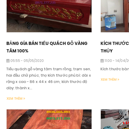
BẢNG GÍA BÁN TIỂU QUÁCH GỖ VÀNG
KÍCH THƯỚC
TÂM 100%
THỦY
05:55 - 05/05/2020
11:00 - 14/04/
Tiểu quách gỗ vàng tâm trạm rồng, trạm sen,
Kích thước bà
hai đầu chữ phúc, thọ kích thước phủ bì: dài x
XEM THÊM
rộng x cao - 86 x 44 x 46 cm, kích thước độ
dày: thành x...
XEM THÊM