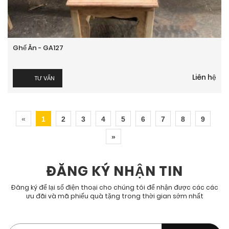
Ghế Ăn - GA127
Liên hệ
TƯ VẤN
«
1
2
3
4
5
6
7
8
9
»
ĐĂNG KÝ NHẬN TIN
Đăng ký để lại số điện thoại cho chúng tôi để nhận được các các
ưu đãi và mã phiếu quà tặng trong thời gian sớm nhất