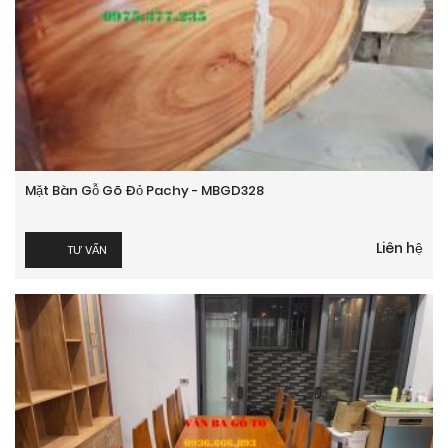
Mặt Bàn Gỗ Gõ Đỏ Pachy - MBGD328
Liên hệ
TƯ VẤN