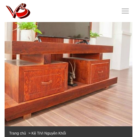
Trang chủ
Kệ TiVi Nguyên Khối