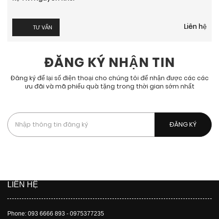
Liên hệ
TƯ VẤN
ĐĂNG KÝ NHẬN TIN
Đăng ký để lại số điện thoại cho chúng tôi để nhận được các các
ưu đãi và mã phiếu quà tặng trong thời gian sớm nhất
Bằng cách đăng kí, bạn chấp nhận được nhận các tin nhắn
quảng cáo, chiến dịch của chúng tôi.
LIÊN HỆ
Phone: 093 6666 893 - 0975377235