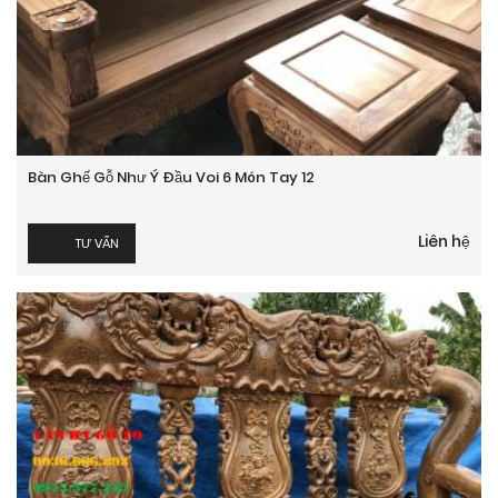
Bàn Ghế Gỗ Như Ý Đầu Voi 6 Món Tay 12
Liên hệ
TƯ VẤN