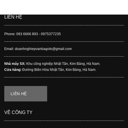
Bằng cách đăng kí, bạn chấp nhận được nhận các tin nhắn
quảng cáo, chiến dịch của chúng tôi.
LIÊN HỆ
Phone: 093 6666 893 - 0975377235
Email: doanhnghiepvanbagoto@gmail.com
Nhà máy SX:
Khu công nghiệp Nhật Tân, Kim Bảng, Hà Nam.
Cửa hàng:
Đường Biên Hòa Nhật Tân, Kim Bảng, Hà Nam.
LIÊN HỆ
VỀ CÔNG TY