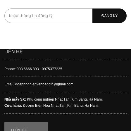
Bằng cách đăng kí, bạn chấp nhận được nhận các tin nhắn
quảng cáo, chiến dịch của chúng tôi.
LIÊN HỆ
Phone: 093 6666 893 - 0975377235
Email: doanhnghiepvanbagoto@gmail.com
Nhà máy SX:
Khu công nghiệp Nhật Tân, Kim Bảng, Hà Nam.
Cửa hàng:
Đường Biên Hòa Nhật Tân, Kim Bảng, Hà Nam.
LIÊN HỆ