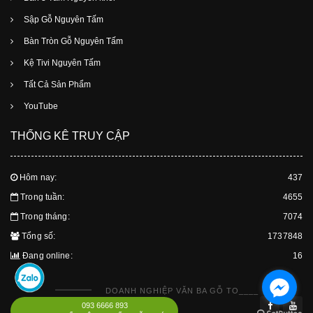
Sập Gỗ Nguyên Tấm
Bàn Tròn Gỗ Nguyên Tấm
Kệ Tivi Nguyên Tấm
Tất Cả Sản Phẩm
YouTube
THỐNG KÊ TRUY CẬP
Hôm nay:
437
Trong tuần:
4655
Trong tháng:
7074
Tổng số:
1737848
Đang online:
16
DOANH NGHIỆP VĂN BA GỖ TO____
093 6666 893