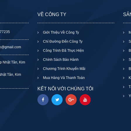
VỀ CÔNG TY
SẢ
377235
Giới Thiệu Về Công Ty
M
Chỉ Đường Đến Công Ty
S
to@gmail.com
Công Trình Đã Thực Hiện
B
Chính Sách Bảo Hành
S
p Nhật Tân, Kim
Chương Trình Khuyến Mãi
B
hật Tân, Kim
Mua Hàng Và Thanh Toán
K
T
KẾT NỐI VỚI CHÚNG TÔI
Y