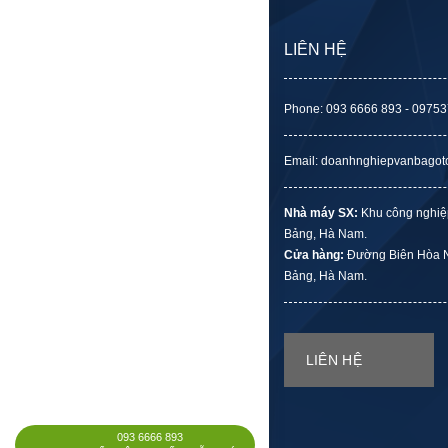
LIÊN HỆ
Phone: 093 6666 893 - 0975
Email: doanhnghiepvanbago
Nhà máy SX:
Khu công nghiệ
Bảng, Hà Nam.
Cửa hàng:
Đường Biên Hòa N
Bảng, Hà Nam.
LIÊN HỆ
093 6666 893