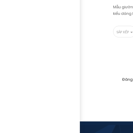
Mẫu giườn
kiểu dáng 
SẮP XẾP
Đăng 
Bằng cách đăng kí,