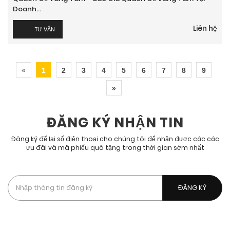
Doanh...
Liên hệ
TƯ VẤN
«
1
2
3
4
5
6
7
8
9
»
ĐĂNG KÝ NHẬN TIN
Đăng ký để lại số điện thoại cho chúng tôi để nhận được các các
ưu đãi và mã phiếu quà tặng trong thời gian sớm nhất
Bằng cách đăng kí, bạn chấp nhận được nhận các tin nhắn