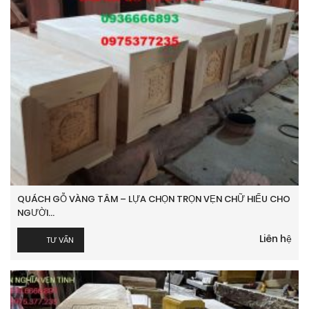
QUÁCH GỖ VÀNG TÂM – LỰA CHỌN TRỌN VẸN CHỮ HIẾU CHO
NGƯỜI...
Liên hệ
TƯ VẤN