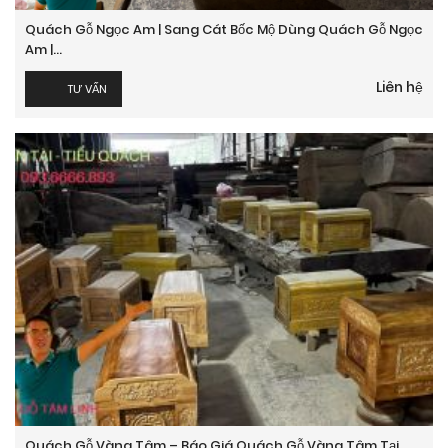
Quách Gỗ Ngọc Am | Sang Cát Bốc Mộ Dùng Quách Gỗ Ngọc
Am |...
Liên hệ
TƯ VẤN
Quách Gỗ Vàng Tâm – Báo Giá Quách Gỗ Vàng Tâm Tại