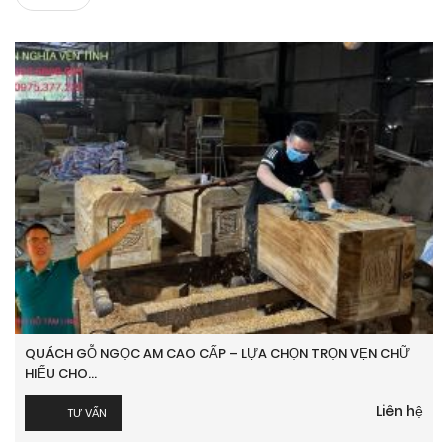
QUÁCH GỖ NGỌC AM CAO CẤP – LỰA CHỌN TRỌN VẸN CHỮ
HIẾU CHO...
Liên hệ
TƯ VẤN