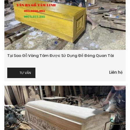
Tại Sao Gỗ Vàng Tâm Được Sử Dụng Để Đóng Quan Tài
Liên hệ
TƯ VẤN